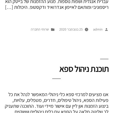
עברית אנגלית ושפות נוספות. מנוע ההזמנות של בייטק הוא
ריספוניבי ומותאם לאייפון אנדרואיד ודקסטופ. היכולות […]
פורסם
Posted
admin
25 בנובמבר 2020
שרותי החברה
על
in
ידי
תוכנת ניהול ספא
אנו מציעים למרכזי ספא כלי ניהולי המאפשר לנהל את כל
פעילות הספא, ניהול טיפולים, חדרים, מטפלים, עלויות,
ביצוע הזמנות און ליין עם אישור מיידי ועוד. התוכנה שתעניק
לך שליטה מלאה על הספא עם כלים ניהוליים ושיווקיים