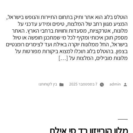
הוטלס בלוג הוא אתר ותיק בתחום התיירות והנופש בישראל,
המציע מגוון רחב של המלצות, טיפים ומידע עדכני על
מלונות, אטרקציות, מסעדות וחוויות ברחבי הארץ. האתר
מספק תוכן איכותי ומקיף לכל מי שמתכנן חופשה או טיול
בישראל, החל ממלונות יוקרה באילת ועד לצימרים רומנטיים
בצפון. בהוטלס בלוג תוכלו למצוא ביקורות מפורטות על
מלונות מובילים, המלצות על […]
פורסם
Posted
admin
7 בספטמבר 2025
בין לקוחותנו
על
in
ידי
מלון הורייזון רד סי אילת