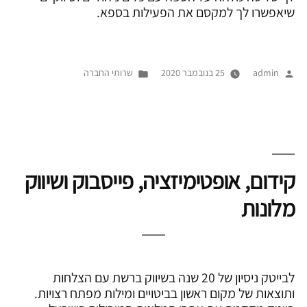
שיאפשרו לך למקסם את הפעילות בספא.
פורסם
Posted
admin
25 בנובמבר 2020
שרותי החברה
על
in
ידי
קידום, אופטימיזציה, פייסבוק ושיווק
מלונות
לבייטק ניסיון של 20 שנה בשיווק ברשת עם הצלחות
ותוצאות של מקום ראשון בביטויים ומילות מפתח רצויות.