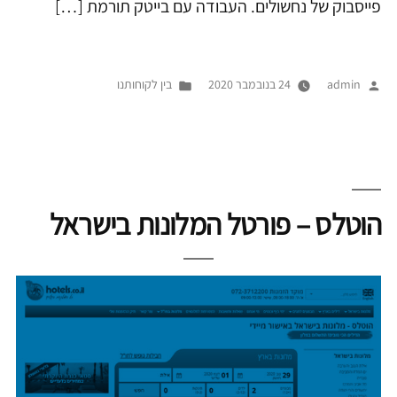
פייסבוק של נחשולים. העבודה עם בייטק תורמת […]
פורסם
Posted
admin
24 בנובמבר 2020
בין לקוחותנו
על
in
ידי
הוטלס – פורטל המלונות בישראל