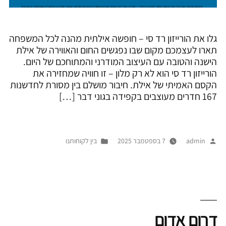
גלו את הורייזון רד סי – חופשה אילתית מהנה לכל המשפחה
תארו לעצמכם מקום שבו נפגשים החום והאווירה של אילת
הישנה והטובה עם העיצוב המודרני והמתוחכם של היום.
הורייזון רד סי הוא לא רק מלון – זו חוויה שמחזירה את
הקסם האמיתי של אילת. חיבור מושלם בין מסורת לחדשנות
167 חדרים מעוצבים בקפידה בגוני דבר […]
פורסם
Posted
admin
7 בספטמבר 2025
בין לקוחותנו
על
in
ידי
דרום אדום