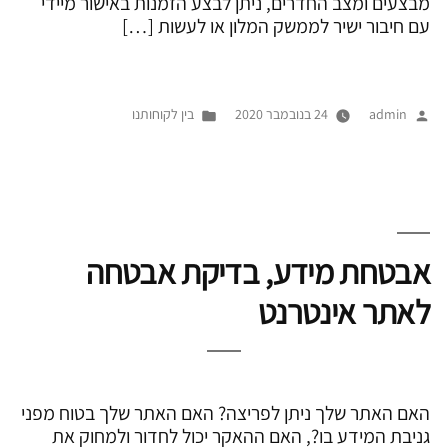
מבצעים ומצב החדרים, ניתן לבצע הזמנות באישור מיידי
עם חיבור ישיר לממשק המלון או לעשות […]
פורסם
Posted
admin
24 בנובמבר 2020
בין לקוחותנו
על
in
ידי
אבטחת מידע, בדיקת אבטחה
לאתר אינטרנט
האם האתר שלך ניתן לפריצה? האם האתר שלך בטוח מפני
גניבת המידע בו?, האם ההאקר יכול לחדור ולמחוק את