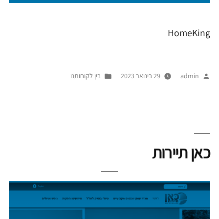
HomeKing
פורסם
Posted
admin
29 בינואר 2023
בין לקוחותנו
על
in
ידי
כאן תיירות